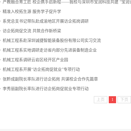
产教融合育工匠 校企携手启新程——我校与深圳市宝润科技共建 “宝润订单
精准入校拓生源 服务学子促升学
系党总支书记带队赴成渝地区开展访企拓岗调研
访企拓岗促交流 共筑合作新桥梁
机械工程系赴深圳诚捷智能装备股份有限公司实习交流
机械工程系实地调研走访省内部分先进装备制造企业
机械工程系调研云岩区经开区产业园
机械工程系开展“访企拓岗促就业”专项行动
张黔成副院长率队进行访企拓岗 共谋校企合作先篇章
李秀丽副院长率队进行访企拓岗促就业专项行动
上页
1
下页